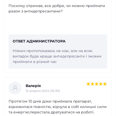
Посилку отримав, все добре, чи можно приймати
разом з антидепресантами?
ОТВЕТ АДМИНИСТРАТОРА
Ніяких протипоказань не має, але на всяк
випадок буде краще антидепресанти і їжовик
приймати в різний час
Валерія
12 апреля 2024 (10:30)
Протягом 10 днів доки приймала препарат,
відновилася повністю, відчула в собі колишні сили
та енергію,перестала дратуватися на роботі.