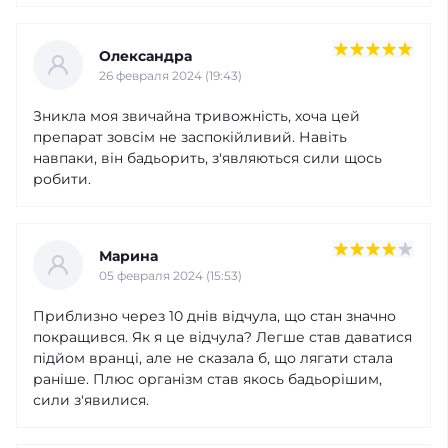
Олександра
26 февраля 2024 (19:43)
Зникла моя звичайна тривожність, хоча цей
препарат зовсім не заспокійливий. Навіть
навпаки, він бадьорить, з'являються сили щось
робити.
Марина
05 февраля 2024 (15:53)
Приблизно через 10 днів відчула, що стан значно
покращився. Як я це відчула? Легше став даватися
підйом вранці, але не сказала б, що лягати стала
раніше. Плюс організм став якось бадьорішим,
сили з'явилися.