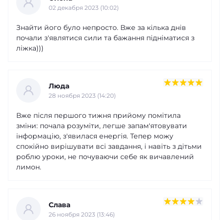
02 декабря 2023 (10:02)
Знайти його було непросто. Вже за кілька днів
почали з'являтися сили та бажання підніматися з
ліжка)))
Люда
28 ноября 2023 (14:20)
Вже після першого тижня прийому помітила
зміни: почала розуміти, легше запам'ятовувати
інформацію, з'явилася енергія. Тепер можу
спокійно вирішувати всі завдання, і навіть з дітьми
роблю уроки, не почуваючи себе як вичавлений
лимон.
Слава
26 ноября 2023 (13:46)