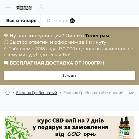
Все о товаре
Отзывов
39
💬
Нужна консультация? Пиши в
Телеграм
Быстро ответим и оформим за 1 минуту!
⏱️
⭐️
Работаем с 2018 года, 130 000+ довольных клиентов по
всему миру, убедитесь и Вы!
🚚
БЕСПЛАТНАЯ ДОСТАВКА ОТ 1000ГРН
Закрыть
Ежовик Гребенчатый
Ежовик Гребенчатый Мицелий — микро