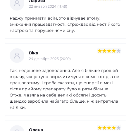
Лариса
22 января 2024 (11:49)
Раджу приймати всім, хто відчуває втому,
зниження працездатності, страждає від нестійкого
настрою та порушеннями сну.
Віка
24 декабря 2023 (20:10)
Так, недешеве задоволення. Але я більше грошей
втрачу, якщо тупо вирячитимуся в комп'ютер, а не
працюватиму. І треба сказати, що енергії в мені
після прийому препарату було в рази більше.
Отже, я взяла на себе великі обсяги і досить
швидко заробила набагато більше, ніж витратила
на ліки.
Олена