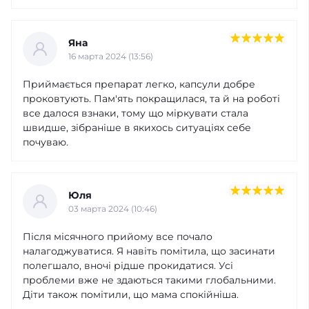
Яна
16 марта 2024 (13:56)
Приймається препарат легко, капсули добре
проковтують. Пам'ять покращилася, та й на роботі
все далося взнаки, тому що міркувати стала
швидше, зібраніше в якихось ситуаціях себе
почуваю.
Юля
03 марта 2024 (10:46)
Після місячного прийому все почало
налагоджуватися. Я навіть помітила, що засинати
полегшало, вночі рідше прокидатися. Усі
проблеми вже не здаються такими глобальними.
Діти також помітили, що мама спокійніша.