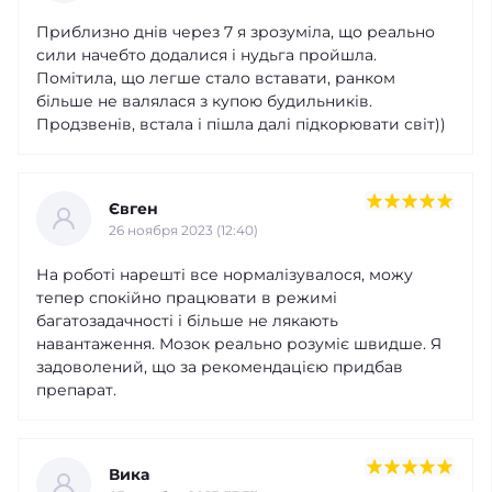
Приблизно днів через 7 я зрозуміла, що реально
сили начебто додалися і нудьга пройшла.
Помітила, що легше стало вставати, ранком
більше не валялася з купою будильників.
Продзвенів, встала і пішла далі підкорювати світ))
Євген
26 ноября 2023 (12:40)
На роботі нарешті все нормалізувалося, можу
тепер спокійно працювати в режимі
багатозадачності і більше не лякають
навантаження. Мозок реально розуміє швидше. Я
задоволений, що за рекомендацією придбав
препарат.
Вика