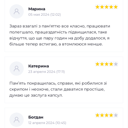
Марина
05 мая 2024 (12:02)
Зараз взагалі з пам'яттю все класно, працювати
полегшало, працездатність підвищилася, таке
відчуття, що ще пару годин на добу додалося, я
більше тепер встигаю, а втомлююся менше.
Катерина
23 апреля 2024 (17:11)
Пам’ять покращилась, справи, які робилися зі
скрипом і неохоче, стали даватися простіше,
думаю це заслуга капсул.
Богдан
12 апреля 2024 (10:45)