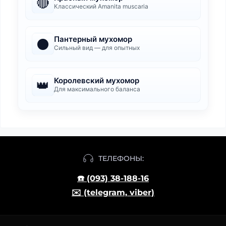
🔴
Классический Amanita muscaria
Пантерный мухомор
⚫
Сильный вид — для опытных
Королевский мухомор
👑
Для максимального баланса
ТЕЛЕФОНЫ:
☎️ (093) 38-188-16
✉️ (telegram, viber)