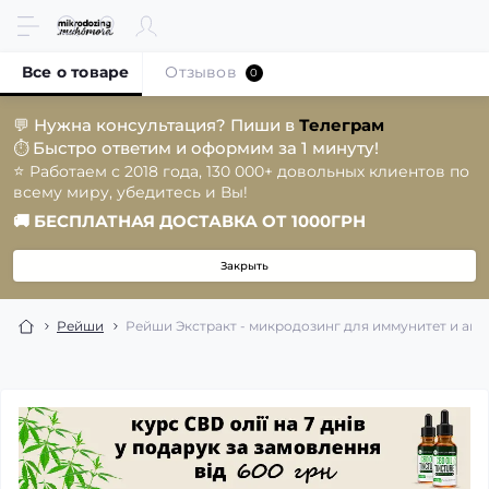
Все о товаре
Отзывов
0
💬
Нужна консультация? Пиши в
Телеграм
Быстро ответим и оформим за 1 минуту!
⏱️
⭐️
Работаем с 2018 года, 130 000+ довольных клиентов по
всему миру, убедитесь и Вы!
🚚
БЕСПЛАТНАЯ ДОСТАВКА ОТ 1000ГРН
Закрыть
Рейши
Рейши Экстракт - микродозинг для иммунитет и анти