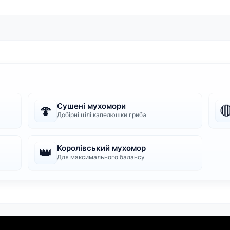
Сушені мухомори
🍄

Добірні цілі капелюшки гриба
Королівський мухомор
👑
Для максимального балансу