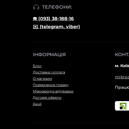
ТЕЛЕФОНИ:
☎️ (093) 38-188-16
✉️ (telegram, viber)
ІНФОРМАЦІЯ
КОНТ
м. Киї
Блог
Доставка і оплата
mikro
О магазині
Повернення товару
Працює
Міжнародні відправки
Договір оферти
Акції