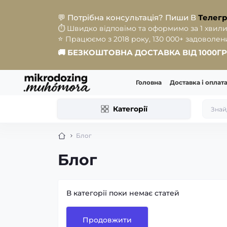
💬
Потрібна консультація? Пиши В
Телег
⏱️
Швидко відповімо та оформимо за 1 хвили
⭐️
Працюємо з 2018 року, 130 000+ задоволених
🚚
БЕЗКОШТОВНА ДОСТАВКА ВІД 1000Г
Головна
Доставка і оплат
Категорії
Блог
Блог
В категорії поки немає статей
Продовжити