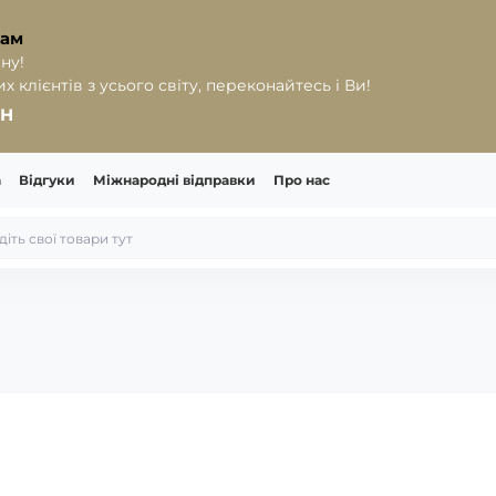
рам
ну!
 клієнтів з усього світу, переконайтесь і Ви!
РН
а
Відгуки
Міжнародні відправки
Про нас