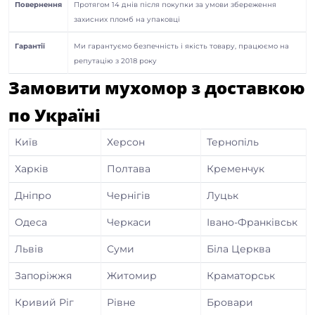
Повернення
Протягом 14 днів після покупки за умови збереження
захисних пломб на упаковці
Гарантії
Ми гарантуємо безпечність і якість товару, працюємо на
репутацію з 2018 року
Замовити мухомор з доставкою
по Україні
Київ
Херсон
Тернопіль
Харків
Полтава
Кременчук
Дніпро
Чернігів
Луцьк
Одеса
Черкаси
Івано-Франківськ
Львів
Суми
Біла Церква
Запоріжжя
Житомир
Краматорськ
Кривий Ріг
Рівне
Бровари