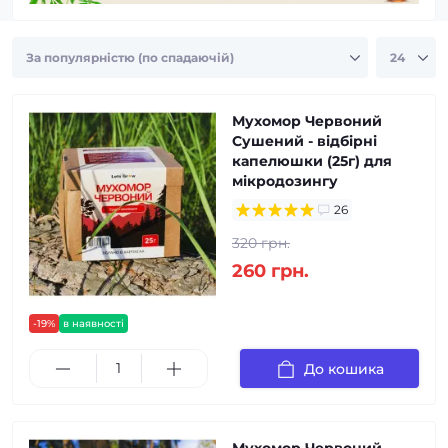
Мухомор Червоний
Сушений - відбірні
капелюшки (25г) для
мікродозингу
26
320 грн.
260 грн.
-19%
в наявності
До кошика