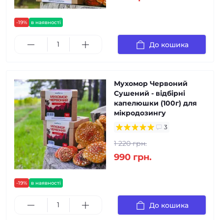
-19%
в наявності
До кошика
Мухомор Червоний
Сушений - відбірні
капелюшки (100г) для
мікродозингу
3
1 220 грн.
990 грн.
-19%
в наявності
До кошика