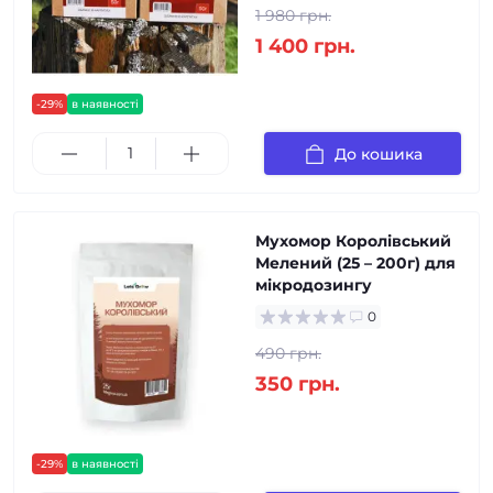
1 980 грн.
1 400 грн.
-29%
в наявності
До кошика
Мухомор Королівський
Мелений (25 – 200г) для
мікродозингу
0
490 грн.
350 грн.
-29%
в наявності