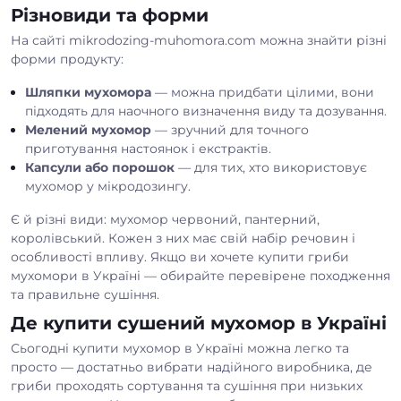
Різновиди та форми
На сайті mikrodozing-muhomora.com можна знайти різні
форми продукту:
Шляпки мухомора
— можна придбати цілими, вони
підходять для наочного визначення виду та дозування.
Мелений мухомор
— зручний для точного
приготування настоянок і екстрактів.
Капсули або порошок
— для тих, хто використовує
мухомор у мікродозингу.
Є й різні види:
мухомор червоний
,
пантерний
,
королівський
. Кожен з них має свій набір речовин і
особливості впливу. Якщо ви хочете
купити гриби
мухомори
в Україні — обирайте перевірене походження
та правильне сушіння.
Де купити сушений мухомор в Україні
Сьогодні
купити мухомор в Україні
можна легко та
просто — достатньо вибрати надійного виробника, де
гриби проходять сортування та сушіння при низьких