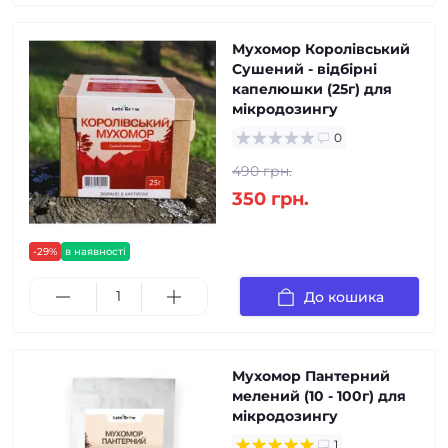
Мухомор Королівський
Сушений - відбірні
капелюшки (25г) для
мікродозингу
0
490 грн.
350 грн.
-29%
в наявності
До кошика
Мухомор Пантерний
мелений (10 - 100г) для
мікродозингу
1