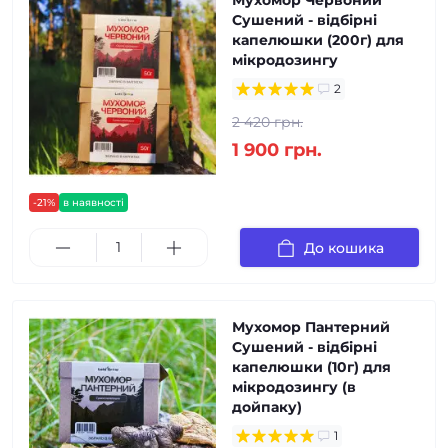
Мухомор Червоний
Сушений - відбірні
капелюшки (200г) для
мікродозингу
2
2 420 грн.
1 900 грн.
-21%
в наявності
До кошика
Мухомор Пантерний
Сушений - відбірні
капелюшки (10г) для
мікродозингу (в
дойпаку)
1