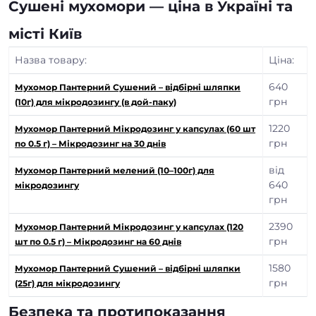
Сушені мухомори — ціна в Україні та
місті Київ
Назва товару:
Ціна:
640
Мухомор Пантерний Сушений – відбірні шляпки
грн
(10г) для мікродозингу (в дой-паку)
1220
Мухомор Пантерний Мікродозинг у капсулах (60 шт
грн
по 0.5 г) – Мікродозинг на 30 днів
від
Мухомор Пантерний мелений (10–100г) для
640
мікродозингу
грн
2390
Мухомор Пантерний Мікродозинг у капсулах (120
грн
шт по 0.5 г) – Мікродозинг на 60 днів
1580
Мухомор Пантерний Сушений – відбірні шляпки
грн
(25г) для мікродозингу
Безпека та протипоказання