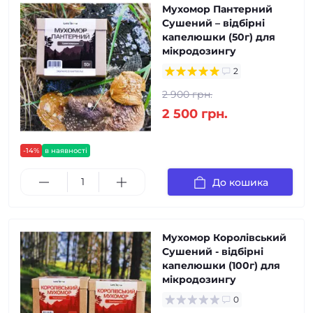
Мухомор Пантерний
Сушений – відбірні
капелюшки (50г) для
мікродозингу
2
2 900 грн.
2 500 грн.
-14%
в наявності
До кошика
Мухомор Королівський
Сушений - відбірні
капелюшки (100г) для
мікродозингу
0