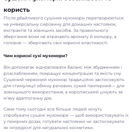
користь
Після дбайливого сушіння
мухомори
перетворюються
на універсальну сировину для домашніх настоянок,
екстрактів та зовнішніх засобів. За правильного
зберігання вони не втрачають аромату й кольору, а
головне — зберігають свої корисні властивості.
Чим корисні сухі мухомори?
Він допомагає відновлювати баланс між збудженням і
розслабленням, покращує концентрацію та якість сну.
Сушений червоний мухомор традиційно застосовують
для стимуляції обміну речовин, сухий пантерний— для
зовнішнього використання, а королівський цінують за
м’яку адаптогенну дію.
Саме тому сьогодні все більше людей хочуть
спробувати сушені мухомори
— щоб використовувати їх
у помірних дозах, готувати настоянки чи застосовувати
як інгредієнт для натуральної косметики.