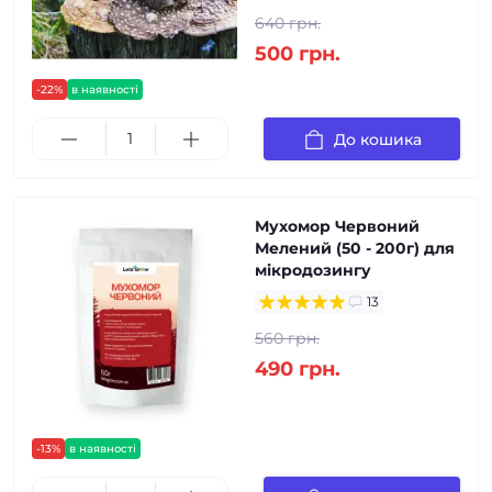
640 грн.
500 грн.
-22%
в наявності
До кошика
Мухомор Червоний
Мелений (50 - 200г) для
мікродозингу
13
560 грн.
490 грн.
-13%
в наявності