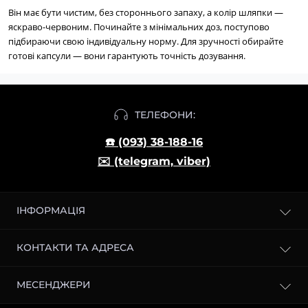
Він має бути чистим, без стороннього запаху, а колір шляпки —
яскраво-червоним.
Починайте з мінімальних доз, поступово
підбираючи свою індивідуальну норму. Для зручності обирайте
готові капсули — вони гарантують точність дозування.
ТЕЛЕФОНИ:
☎️ (093) 38-188-16
✉️ (telegram, viber)
ІНФОРМАЦІЯ
Блог
КОНТАКТИ ТА АДРЕСА
Доставка і оплата
О магазині
м. Київ, Броварський проспект, 2
МЕСЕНДЖЕРИ
Повернення товару
mikrodozingmuhomora@gmail.com
Міжнародні відправки