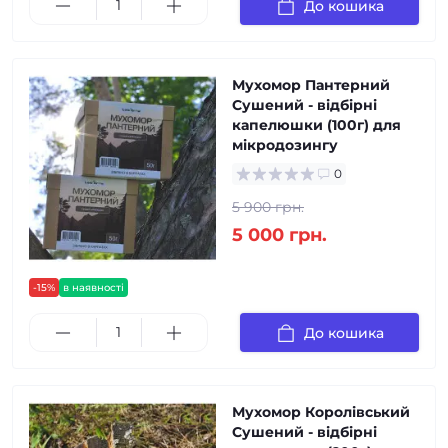
До кошика
Мухомор Пантерний
Сушений - відбірні
капелюшки (100г) для
мікродозингу
0
5 900 грн.
5 000 грн.
-15%
в наявності
До кошика
Мухомор Королівський
Сушений - відбірні