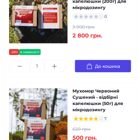
капелюшки (200г) для
мікродозингу
0
3 900 грн.
2 800 грн.
-28%
в наявності
До кошика
Мухомор Червоний
Сушений - відбірні
капелюшки (50г) для
мікродозингу
7
620 грн.
500 грн.