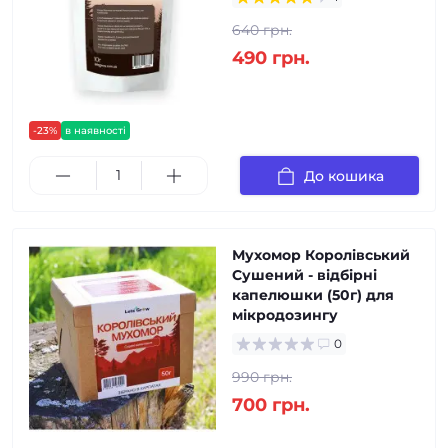
640 грн.
490 грн.
-23%
в наявності
До кошика
Мухомор Королівський
Сушений - відбірні
капелюшки (50г) для
мікродозингу
0
990 грн.
700 грн.