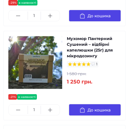
-29%
в наявності
До кошика
Мухомор Пантерний
Сушений – відбірні
капелюшки (25г) для
мікродозингу
1
1 580 грн.
1 250 грн.
-21%
в наявності
До кошика