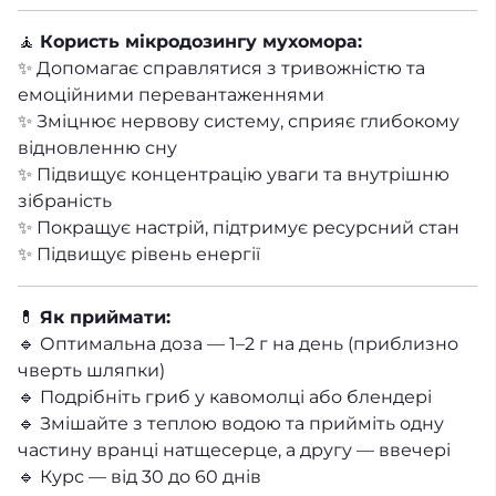
🧘
Користь мікродозингу мухомора:
✨ Допомагає справлятися з тривожністю та
емоційними перевантаженнями
✨ Зміцнює нервову систему, сприяє глибокому
відновленню сну
✨ Підвищує концентрацію уваги та внутрішню
зібраність
✨ Покращує настрій, підтримує ресурсний стан
✨ Підвищує рівень енергії
💊
Як приймати:
🔹 Оптимальна доза — 1–2 г на день (приблизно
чверть шляпки)
🔹 Подрібніть гриб у кавомолці або блендері
🔹 Змішайте з теплою водою та прийміть одну
частину вранці натщесерце, а другу — ввечері
🔹 Курс — від 30 до 60 днів