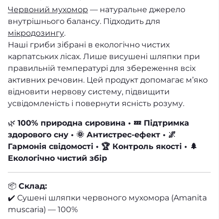
Червоний мухомор
— натуральне джерело
внутрішнього балансу. Підходить для
мікродозингу
.
Наші гриби зібрані в екологічно
чистих
карпатських лісах
. Лише висушені шляпки при
правильній температурі для збереження всіх
активних речовин. Цей продукт допомагає м’яко
відновити нервову систему, підвищити
усвідомленість і повернути ясність розуму.
🌿
100% природна сировина • 💤 Підтримка
здорового сну • 🌞 Антистрес-ефект • 🌌
Гармонія свідомості • 🏆 Контроль якості • 🌲
Екологічно чистий збір
📦
Склад:
✔️ Сушені шляпки червоного мухомора (Amanita
muscaria) — 100%