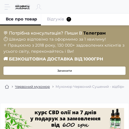
Все про товар
Відгуків
7
💬
Потрібна консультація? Пиши В
Телеграм
⏱️
Швидко відповімо та оформимо за 1 хвилину!
⭐️
Працюємо з 2018 року, 130 000+ задоволених клієнтів з
усього світу, переконайтесь і Ви!
🚚
БЕЗКОШТОВНА ДОСТАВКА ВІД 1000ГРН
Зачинити
Червоний мухомор
Мухомор Червоний Сушений - відбірні к