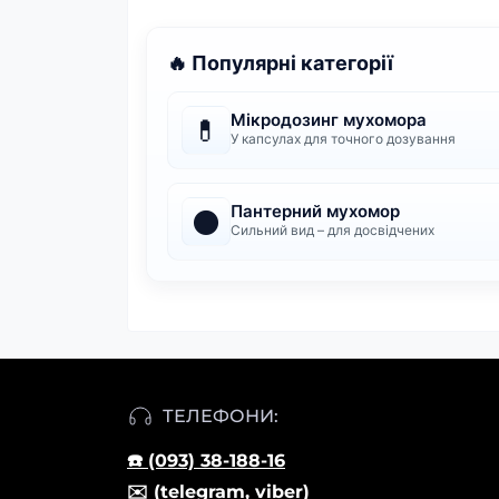
🔥 Популярні категорії
Мікродозинг мухомора
💊
У капсулах для точного дозування
Пантерний мухомор
⚫
Сильний вид – для досвідчених
ТЕЛЕФОНИ:
☎️ (093) 38-188-16
✉️ (telegram, viber)