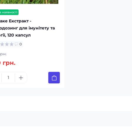
в наявності
аке Екстракт -
одозинг для імунітету та
гії, 120 капсул
0
грн.
 грн.