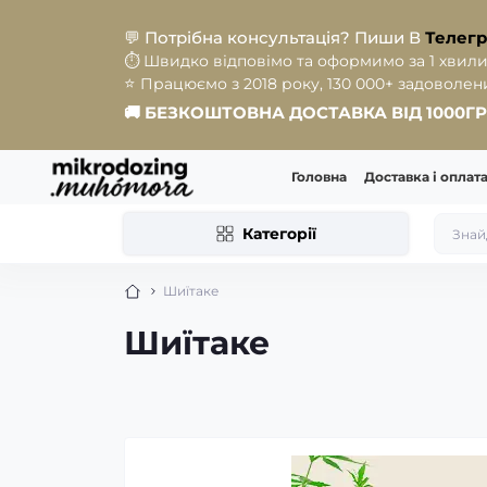
💬
Потрібна консультація? Пиши В
Телег
⏱️
Швидко відповімо та оформимо за 1 хвили
⭐️
Працюємо з 2018 року, 130 000+ задоволених
🚚
БЕЗКОШТОВНА ДОСТАВКА ВІД 1000Г
Головна
Доставка і оплат
Категорії
Шиїтаке
Шиїтаке