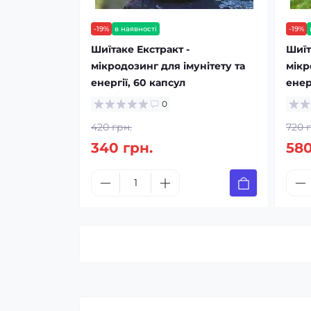
-19%
в наявності
-19%
Шиїтаке Екстракт -
Шиїт
мікродозинг для імунітету та
мікр
енергії, 60 капсул
енер
0
420 грн.
720 
340 грн.
580