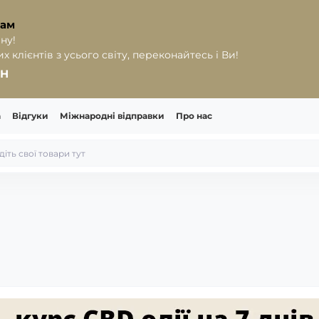
рам
ну!
 клієнтів з усього світу, переконайтесь і Ви!
РН
а
Відгуки
Міжнародні відправки
Про нас