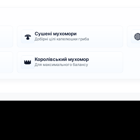
Сушені мухомори
🍄

Добірні цілі капелюшки гриба
Королівський мухомор
👑
Для максимального балансу