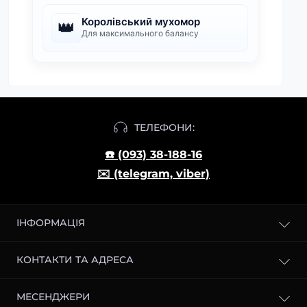
Королівський мухомор
👑
Для максимального балансу
ТЕЛЕФОНИ:
☎️ (093) 38-188-16
✉️ (telegram, viber)
ІНФОРМАЦІЯ
Блог
КОНТАКТИ ТА АДРЕСА
Доставка і оплата
О магазині
м. Київ, Броварський проспект, 2
МЕСЕНДЖЕРИ
Повернення товару