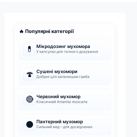
🔥 Популярні категорії
Мікродозинг мухомора
💊
У капсулах для точного дозування
Сушені мухомори
🍄
Добірні цілі капелюшки гриба
Червоний мухомор
🔴
Класичний Amanita muscaria
Пантерний мухомор
⚫
Сильний вид – для досвідчених