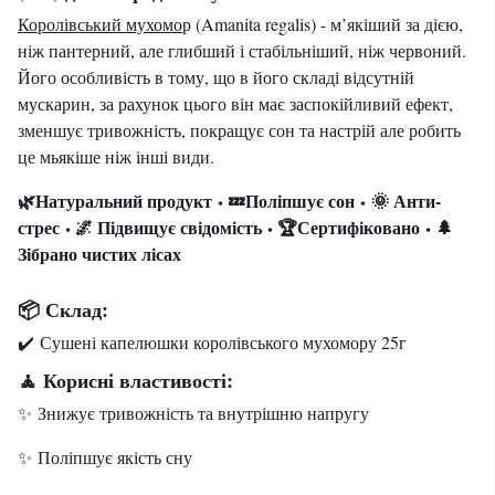
Королівський мухомо
р
(Amanita regalis) - м’якіший за дією,
ніж пантерний, але глибший і стабільніший, ніж червоний.
Його особливість в тому, що в його складі відсутній
мускарин, за рахунок цього він має заспокійливий ефект,
зменшує тривожність, покращує сон та настрій але робить
це мьякіше ніж інші види.
🌿Натуральний продукт
💤Поліпшує сон
🌞 Анти-
•
•
стрес
🌌 Підвищує свідомість
🏆Сертифіковано
🌲
•
•
•
Зібрано чистих лісах
📦 Склад:
✔️ Сушені капелюшки королівського мухомору 25г
Корисні властивості:
🧘
✨ Знижує тривожність та внутрішню напругу
✨ Поліпшує якість сну