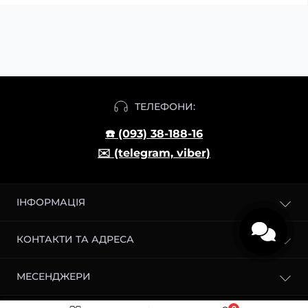
ТЕЛЕФОНИ:
☎️ (093) 38-188-16
✉️ (telegram, viber)
ІНФОРМАЦІЯ
Блог
КОНТАКТИ ТА АДРЕСА
Доставка і оплата
О магазині
м. Київ, Броварський проспект, 2
МЕСЕНДЖЕРИ
Повернення товару
mikrodozingmuhomora@gmail.com
Міжнародні відправки
Telegram