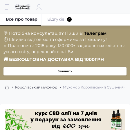
Все про товар
Відгуків
0
💬
Потрібна консультація? Пиши В
Телеграм
⏱️
Швидко відповімо та оформимо за 1 хвилину!
⭐️
Працюємо з 2018 року, 130 000+ задоволених клієнтів з
усього світу, переконайтесь і Ви!
🚚
БЕЗКОШТОВНА ДОСТАВКА ВІД 1000ГРН
Зачинити
Королівський мухомор
Мухомор Королівський Сушений - ві