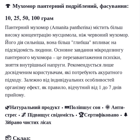
🍄
Мухомор пантерний подріблений
, фасування:
10, 25, 50, 100 грам
Пантерний мухомор (Amanita pantherina) містить більш
високу концентрацію мусцимола, ніж червоний мухомор.
Його дія сильніша, вона більш "глибша" впливає на
підсвідомість людини. Основне завдання
мікродозингу
пантерного мухомора
– це перезавантаження психіки,
зняття внутрішньої напруги. Рекомендується лише
досвідченим користувачам, які потребують акуратного
підходу. Залежно від індивідуальних особливостей
організму ефект, як правило, відчутний від 1 до 7 днів
прийому.
🌿Натуральний продукт
💤Поліпшує сон
🌞 Анти-
•
•
стрес
🌌 Підвищує свідомість
🏆Сертифіковано
🌲
•
•
•
Зібрано чистих лісах
📦 Склад: