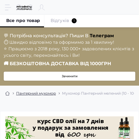
Все про товар
Відгуків
1
💬
Потрібна консультація? Пиши В
Телеграм
⏱️
Швидко відповімо та оформимо за 1 хвилину!
⭐️
Працюємо з 2018 року, 130 000+ задоволених клієнтів з
усього світу, переконайтесь і Ви!
🚚
БЕЗКОШТОВНА ДОСТАВКА ВІД 1000ГРН
Зачинити
Пантерний мухомор
Мухомор Пантерний мелений (10 - 100г