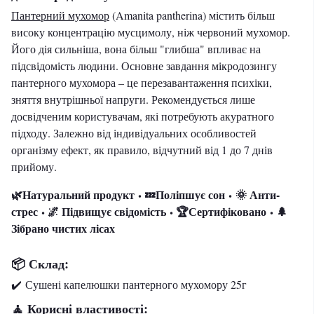
Пантерний мухомор
(Amanita pantherina) містить більш
високу концентрацію мусцимолу, ніж червоний мухомор.
Його дія сильніша, вона більш "глибша" впливає на
підсвідомість людини. Основне завдання мікродозингу
пантерного мухомора – це перезавантаження психіки,
зняття внутрішньої напруги. Рекомендується лише
досвідченим користувачам, які потребують акуратного
підходу. Залежно від індивідуальних особливостей
організму ефект, як правило, відчутний від 1 до 7 днів
прийому.
🌿Натуральний продукт
💤Поліпшує сон
🌞 Анти-
•
•
стрес
🌌 Підвищує свідомість
🏆Сертифіковано
🌲
•
•
•
Зібрано чистих лісах
📦 Склад:
✔️ Сушені капелюшки пантерного мухомору 25г
Корисні властивості:
🧘