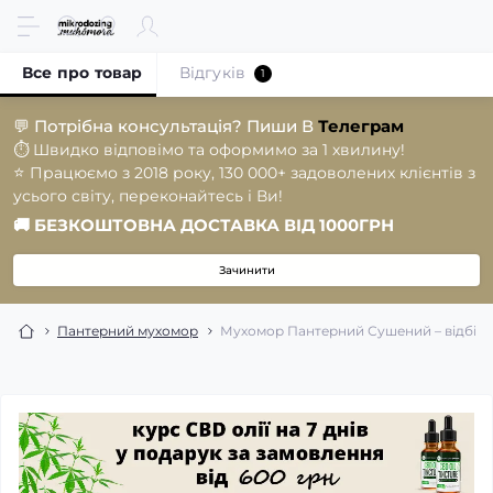
Все про товар
Відгуків
1
💬
Потрібна консультація? Пиши В
Телеграм
⏱️
Швидко відповімо та оформимо за 1 хвилину!
⭐️
Працюємо з 2018 року, 130 000+ задоволених клієнтів з
усього світу, переконайтесь і Ви!
🚚
БЕЗКОШТОВНА ДОСТАВКА ВІД 1000ГРН
Зачинити
Пантерний мухомор
Мухомор Пантерний Сушений – відбірні