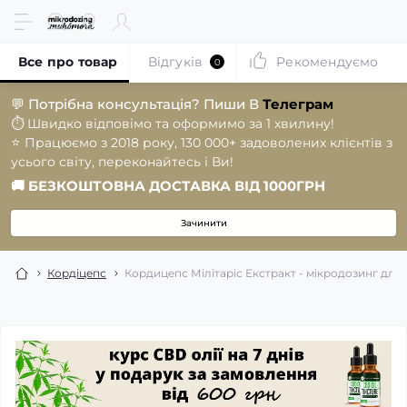
Все про товар
Відгуків
Рекомендуємо
0
💬
Потрібна консультація? Пиши В
Телеграм
⏱️
Швидко відповімо та оформимо за 1 хвилину!
⭐️
Працюємо з 2018 року, 130 000+ задоволених клієнтів з
усього світу, переконайтесь і Ви!
🚚
БЕЗКОШТОВНА ДОСТАВКА ВІД 1000ГРН
Зачинити
Кордіцепс
Кордицепс Мілітаріс Екстракт - мікродозинг для ен