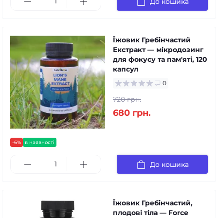
До кошика
Їжовик Гребінчастий
Екстракт — мікродозинг
для фокусу та пам'яті, 120
капсул
0
720 грн.
680 грн.
-6%
в наявності
До кошика
Їжовик Гребінчастий,
плодові тіла — Force