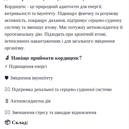
Кордицепс - це природний адаптоген для енергії,
витривалості та імунітету. Підвищує фізичну та розумову
активність, покращує дихання, підтримує серцево-судинну
систему та зменшує втому. Має потужну антиоксидантну й
протизапальну дію. Підходить при хронічній втомі,
інтенсивних навантаженнях і для загального зміцнення
організму.
🔬 Навіщо приймати кордицепс?
⚡️ Підвищення енергі
🛡️ Зміцнення імуннітету
🧘‍♀️ Підтримка дихальної та серцево-судинної системи
🧬 Антиоксидантна дія
🧘‍♂️ Зменшення стресу та швидше відновлення
📦 Склад: