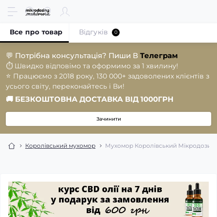
Все про товар
Відгуків
0
💬
Потрібна консультація? Пиши В
Телеграм
⏱️
Швидко відповімо та оформимо за 1 хвилину!
⭐️
Працюємо з 2018 року, 130 000+ задоволених клієнтів з
усього світу, переконайтесь і Ви!
🚚
БЕЗКОШТОВНА ДОСТАВКА ВІД 1000ГРН
Зачинити
Королівський мухомор
Мухомор Королівський Мікродозинг у 