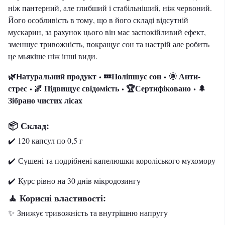
ніж пантерний, але глибший і стабільніший, ніж червоний.
Його особливість в тому, що в його складі відсутній
мускарин, за рахунок цього він має заспокійливий ефект,
зменшує тривожність, покращує сон та настрій але робить
це мьякіше ніж інші види.
🌿Натуральний продукт
💤Поліпшує сон
🌞 Анти-
•
•
стрес
🌌 Підвищує свідомість
🏆Сертифіковано
🌲
•
•
•
Зібрано чистих лісах
📦 Склад:
✔️ 120 капсул по 0,5 г
✔️ Сушені та подрібнені капелюшки короліського мухомору
✔️ Курс рівно на 30 днів мікродозингу
Корисні властивості:
🧘
✨ Знижує тривожність та внутрішню напругу