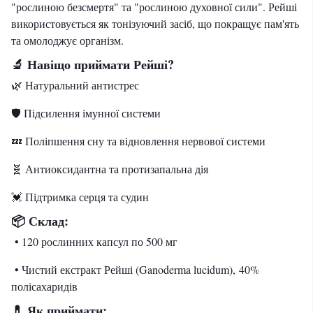
"рослиною безсмертя" та "рослиною духовної сили". Рейші
використовується як тонізуючий засіб, що покращує пам'ять
та омолоджує організм.
🔬 Навіщо приймати Рейші?
🌿 Натуральний антистрес
🛡️ Підсилення імунної системи
💤 Поліпшення сну та відновлення нервової системи
🧬 Антиоксидантна та протизапальна дія
💓 Підтримка серця та судин
📦 Склад:
• 120 рослинних капсул по 500 мг
• Чистий екстракт Рейші (Ganoderma lucidum), 40%
полісахаридів
💊 Як приймати: