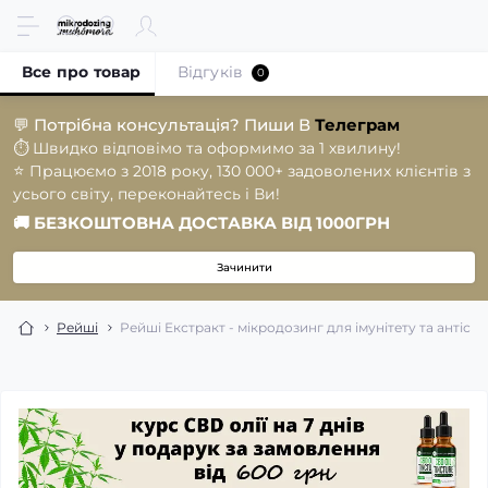
Все про товар
Відгуків
0
💬
Потрібна консультація? Пиши В
Телеграм
⏱️
Швидко відповімо та оформимо за 1 хвилину!
⭐️
Працюємо з 2018 року, 130 000+ задоволених клієнтів з
усього світу, переконайтесь і Ви!
🚚
БЕЗКОШТОВНА ДОСТАВКА ВІД 1000ГРН
Зачинити
Рейші
Рейші Екстракт - мікродозинг для імунітету та антістр