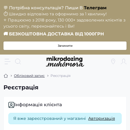
💬
Потрібна консультація? Пиши В
Телеграм
⏱️
Швидко відповімо та оформимо за 1 хвилину!
⭐️
Працюємо з 2018 року, 130 000+ задоволених клієнтів з
усього світу, переконайтесь і Ви!
🚚
БЕЗКОШТОВНА ДОСТАВКА ВІД 1000ГРН
Зачинити
Обліковий запис
Реєстрація
Реєстрація
Інформація клієнта
Я вже зареєстрований у магазині
Авторизація